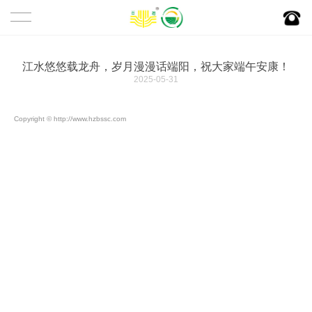
首页
关于百穗
江水悠悠载龙舟，岁月漫漫话端阳，祝大家端午安康！
2025-05-31
百穗简介
百穗产业链
Copyright © http://www.hzbssc.com
百穗愿景
食堂托管
百穗文化
新闻资讯
百穗资质
公司新闻
百穗荣誉
行业动态
合作伙伴
百穗特色