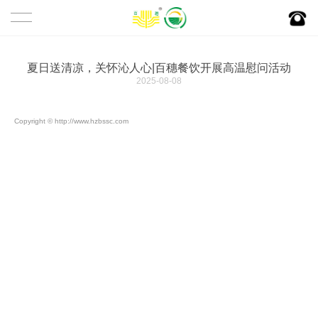
首页
关于百穗
夏日送清凉，关怀沁人心|百穗餐饮开展高温慰问活动
2025-08-08
百穗简介
百穗产业链
Copyright © http://www.hzbssc.com
百穗愿景
食堂托管
百穗文化
新闻资讯
百穗资质
公司新闻
百穗荣誉
行业动态
合作伙伴
百穗特色